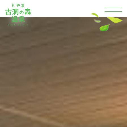
Contents
場内のご案内
古洞の森とは
天然温泉
お知らせ
古洞の森温泉食堂
会社概要
バーベキュー
場内マップ
交通アクセス