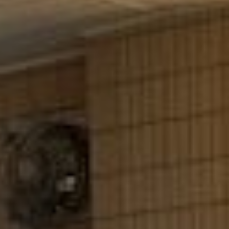
Contact
とやま古洞の森
〒930-0158
富山県富山市池多1044
Tel.076-481-7257
お問合せフォーム
@furudo no mori .All Right Reserved.