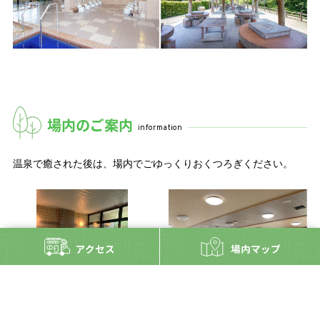
場
内
の
ご
案
内
information
温泉で癒された後は、
場内でごゆっくりおくつろぎください。
アクセス
場内マップ