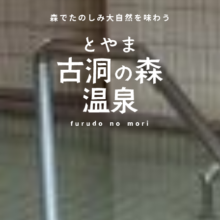
森
で
た
の
し
み
大
自
然
を
味
わ
う