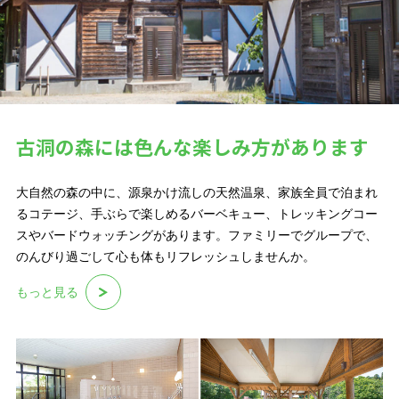
古
洞
の
森
に
は
色
ん
な
楽
し
み
方
が
あ
り
ま
す
大自然の森の中に、源泉かけ流しの天然温泉、家族全員で泊まれ
るコテージ、手ぶらで楽しめるバーベキュー、トレッキングコー
スやバードウォッチングがあります。ファミリーでグループで、
のんびり過ごして心も体もリフレッシュしませんか。
もっと見る