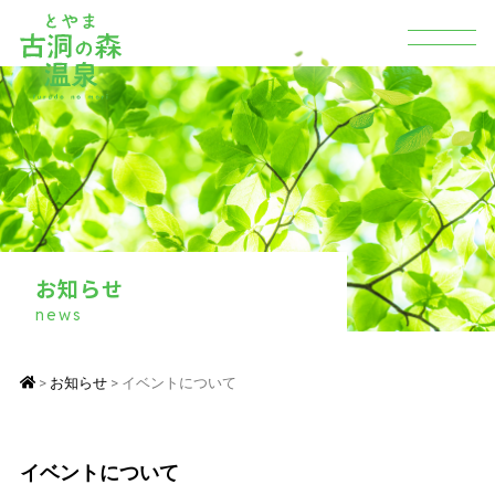
お知らせ
Contents
news
場内のご案内
古洞の森とは
天然温泉
お知らせ
お知らせ
イベントについて
古洞の森温泉食堂
会社概要
バーベキュー
場内マップ
イベントについて
交通アクセス