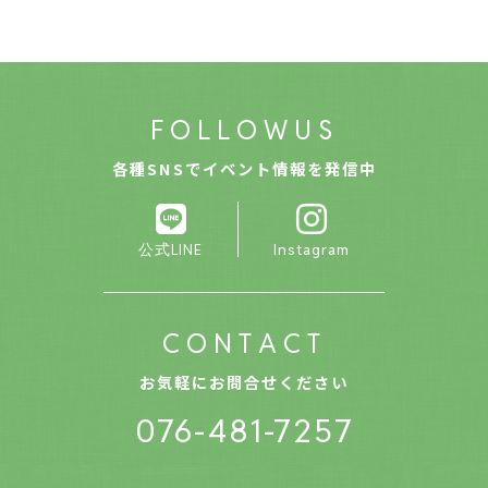
F
O
L
L
O
W
U
S
各種SNSでイベント情報を発信中
公式LINE
Instagram
C
O
N
T
A
C
T
お気軽にお問合せください
076-481-7257