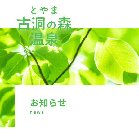
Contents
お知らせ
場内のご案内
news
天然温泉
古洞の森温泉食堂