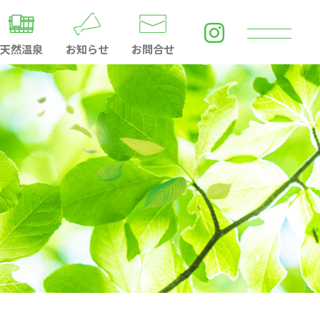
天然温泉
お知らせ
お問合せ
ntact
とやま古洞の森
〒930-0158
富山県富山市池多1044
Tel.076-481-7257