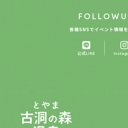
F
O
L
L
O
W
U
各種SNSでイベント情報
公式LINE
Instag