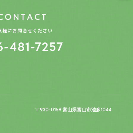
C
O
N
T
A
C
T
気軽にお問合せください
6-481-7257
〒930-0158 富山県富山市池多1044