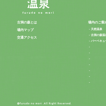
古洞の森とは
場内のご案
天然温泉
場内マップ
古洞の森温
交通アクセス
バーベキュ
@furudo no mori .All Right Reserved.