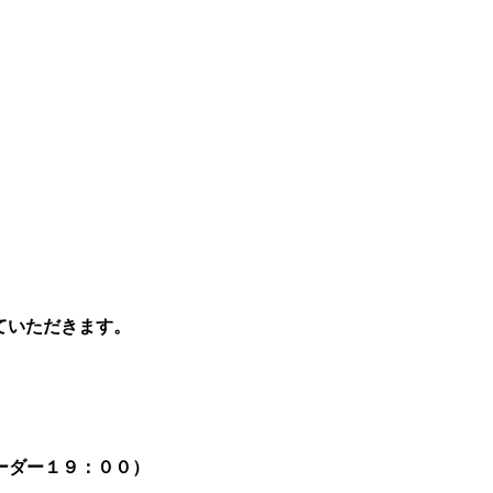
場内マップ
交通アクセス
、
ていただきます。
ーダー１９：００）