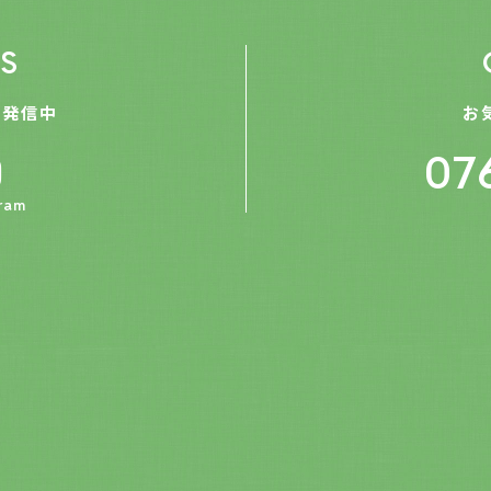
S
を発信中
お
07
ram