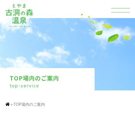
T
O
P
場
内
の
ご
案
内
Contents
top-service
場内のご案内
古洞の森とは
天然温泉
お知らせ
TOP場内のご案内
古洞の森温泉食堂
会社概要
バーベキュー
場内マップ
交通アクセス