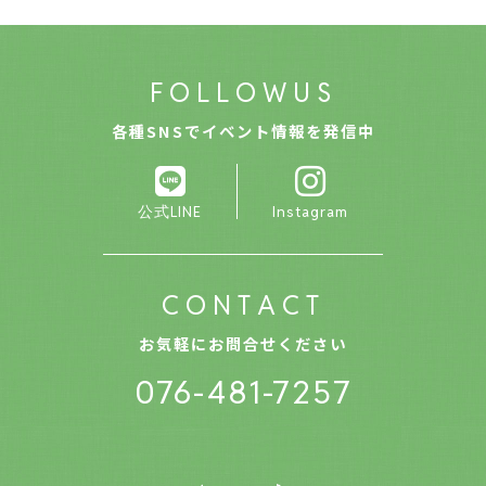
F
O
L
L
O
W
U
S
各種SNSでイベント情報を発信中
Contact
とやま古洞の森
公式LINE
Instagram
〒930-0158
富山県富山市池多1044
Tel.076-481-7257
C
O
N
T
A
C
T
お問合せフォーム
お気軽にお問合せください
076-481-7257
@furudo no mori .All Right Reserved.